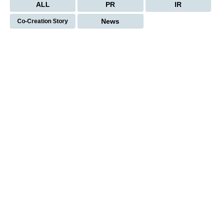
ALL
PR
IR
News
Co-Creation Story