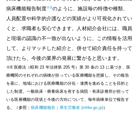
※8
病床機能報告制度
のように、施設毎の特徴や種類、
人員配置や科学的介護などの実績がより可視化されてい
くと、求職者も安心できます。人材紹介会社には、職員
と現場の認識の不一致が出ないように、この情報を活用
して、よりマッチした紹介と、併せて紹介責任を持って
頂けたら、今後の業界の発展に繋がると思います。
※8
医療法（昭和 23 年法律第 205 号）第 30 条の 13 に基づき、医
療機関のそれぞれの病棟が担っている医療機能を把握し、その報告
を基に、地域における医療機能の分化・連携を進めることを目的と
した制度。一般病床・療養病床を有する病院・有床診療所が担って
いる医療機能の現状と今後の方向について、毎年病棟単位で報告す
る。（参照：
病床機能報告｜厚生労働省 (mhlw.go.jp)
）