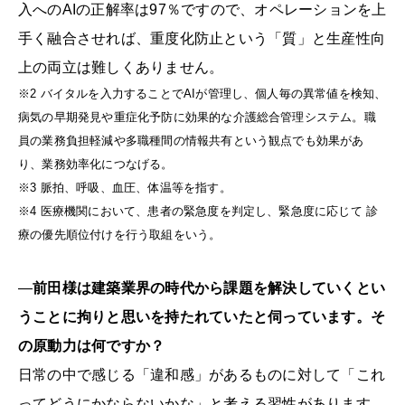
入へのAIの正解率は97％ですので、オペレーションを上
手く融合させれば、重度化防止という「質」と生産性向
上の両立は難しくありません。
※2
バイタルを入力することでAIが管理し、個人毎の異常値を検知、
病気の早期発見や重症化予防に効果的な介護総合管理システム。職
員の業務負担軽減や多職種間の情報共有という観点でも効果があ
り、業務効率化につなげる。
※3
脈拍、呼吸、血圧、体温等を指す。
※4
医療機関において、患者の緊急度を判定し、緊急度に応じて 診
療の優先順位付けを行う取組をいう。
―
前田様は建築業界の時代から課題を解決していくとい
うことに拘りと思いを持たれていたと伺っています。そ
の原動力は何ですか？
日常の中で感じる「違和感」があるものに対して「これ
ってどうにかならないかな」と考える習性があります。