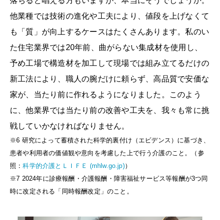
落ちると唱える方もいますが、本当にそうでしょうか。
他業種では技術の進化や工夫により、値段を上げなくて
も「質」が向上するケースはたくさんあります。私のい
た住宅業界では20年前、曲がらない集成材を使用し、
予め工場で構造材を加工して現場では組み立てるだけの
新工法により、職人の腕だけに頼らず、高品質で安価な
家が、当たり前に作れるようになりました。このよう
に、他業界では当たり前の改善や工夫を、我々も常に挑
戦していかなければなりません。
※6
研究によって蓄積された科学的裏付け（エビデンス）に基づき、
患者や利用者の価値観や意向を考慮した上で行う介護のこと。（参
照：
科学的介護とＬＩＦＥ (mhlw.go.jp)
）
※7
2024年に診療報酬・介護報酬・障害福祉サービス等報酬が3つ同
時に改定される「同時報酬改定」のこと。