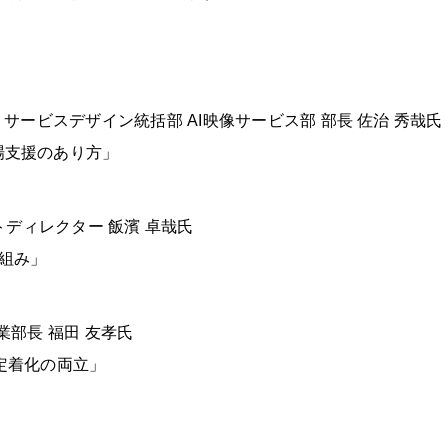
サービスデザイン統括部 AI映像サービス部 部長 佐治 秀哉氏
場支援のあり方」
トディレクター 飯濱 卓哉氏
り組み」
業部長 福田 友孝氏
と定着化の両立」