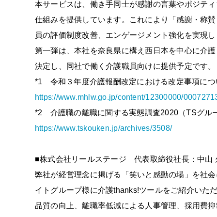
本サービスは、働き手同士が感謝の言葉やポジティ
仕組みを提供しています。これにより「感謝・称賛
員の評価制度改善、エンゲージメント強化を実現し
第一弾は、本社を奈良県に構え西日本を中心に介護
決定し、同社で働く介護職員向けに提供予定です。
*1 令和３年度介護報酬改定における改定事項につい
https://www.mhlw.go.jp/content/12300000/0007271
*2 介護職の離職に関する実態調査2020（TSグル
https://www.tskouken.jp/archives/3508/
■株式会社リールステージ 代表取締役社長：中山
弊社が経営理念に掲げる「笑いと感動の場」を社会
イトグループ様に介護thanks!ツールをご紹介
品質の向上、離職率低減による人事管理、採用費抑