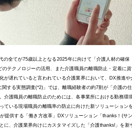
の世代の全てが75歳以上となる2025年に向けて「介護人材の
などのテクノロジーの活用、また介護職員の離職防止・定着に
化が遅れていると言われている介護業界において、DX推進や
関する実態調査(*2)」では、離職経験者の約7割が「介護
。介護職員の離職防止のためには、各事業所における勤務環
っている現場職員の離職率の防止に向けた新ソリューション
が提供する「働き方改革」DXソリューション「thanks！(
に、介護業界向けにカスタマイズした「介護thanks!」を